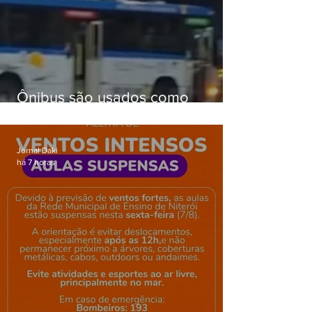
Ônibus são usados como
barricadas durante operação na
Gardênia Azul
Jornal Daki
há 7 horas