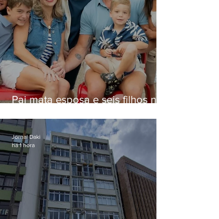
Pai mata esposa e seis filhos nos
EUA e não terá funeral
Jornal Daki
há 1 hora