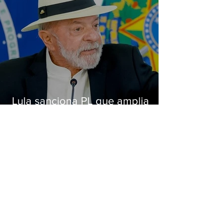
Lula sanciona PL que amplia
pena para crimes digitais contra
crianças