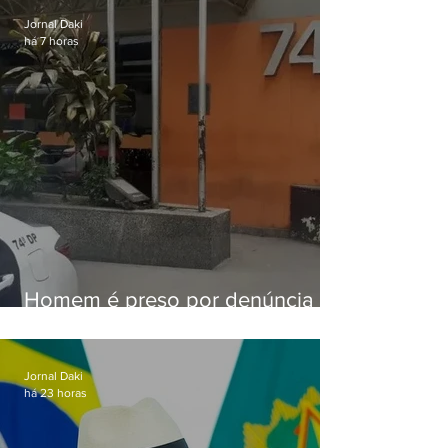
Jornal Daki
há 7 horas
Homem é preso por denúncia
de importunação sexual em
Alcântara
Jornal Daki
há 23 horas