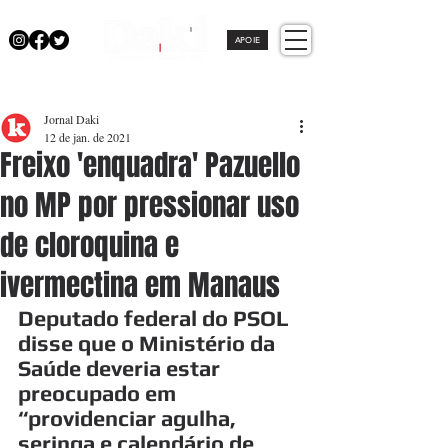
APOIE
Jornal Daki
12 de jan. de 2021
Freixo 'enquadra' Pazuello
no MP por pressionar uso
de cloroquina e
ivermectina em Manaus
Deputado federal do PSOL 
disse que o Ministério da 
Saúde deveria estar 
preocupado em 
“providenciar agulha, 
seringa e calendário de 