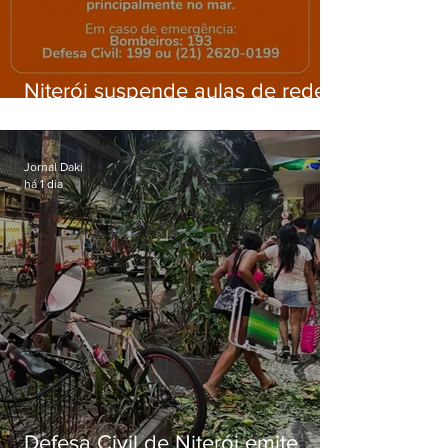
Niterói suspende aulas de rede
municipal por previsão de
ventos fortes nesta sexta (7)
Jornal Daki
há 1 dia
Defesa Civil de Niterói emite