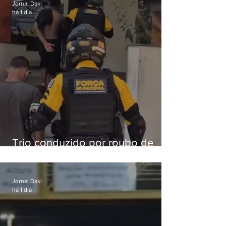
Jornal Daki
há 1 dia
Trio conduzido por roubo de
celular no Méier acumula 37
passagens
Jornal Daki
há 1 dia