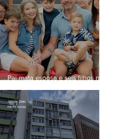
Pai mata esposa e seis filhos nos
EUA e não terá funeral
Jornal Daki
há 19 horas