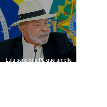
Lula sanciona PL que amplia
pena para crimes digitais contra
crianças