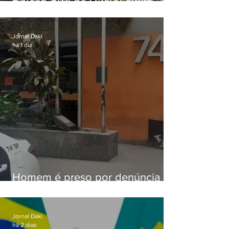
aviso de ventos fortes para esta
sexta-feira (07)
Jornal Daki
há 1 dia
Homem é preso por denúncia
de importunação sexual em
Alcântara
Jornal Daki
há 2 dias