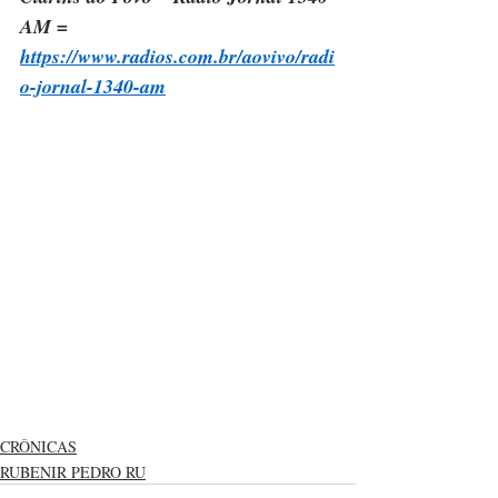
AM = 
https://www.radios.com.br/aovivo/radi
o-jornal-1340-am
CRÔNICAS
RUBENIR PEDRO RU