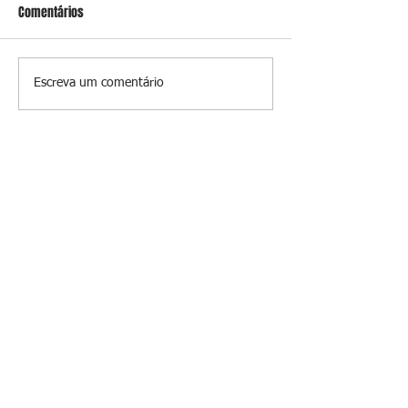
Comentários
Conceição
Prevenir é melhor
Escreva um comentário