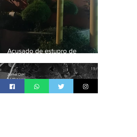
Acusado de estupro de
vulnerável é preso em Maricá
Jornal Daki
há 18 horas