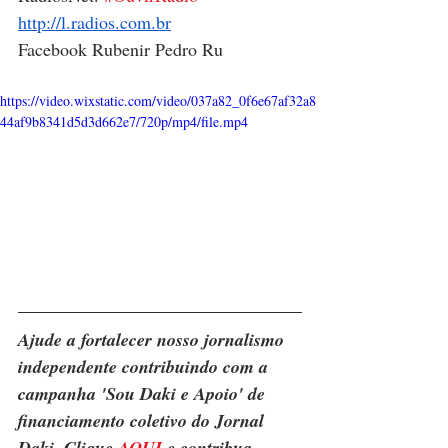
http://l.radios.com.br
Facebook Rubenir Pedro Ru
https://video.wixstatic.com/video/037a82_0f6e67af32a8
44af9b8341d5d3d662e7/720p/mp4/file.mp4
Ajude a fortalecer nosso jornalismo 
independente contribuindo com a 
campanha 'Sou Daki e Apoio' de 
financiamento coletivo do Jornal 
Daki. Clique 
AQUI
 e contribua.