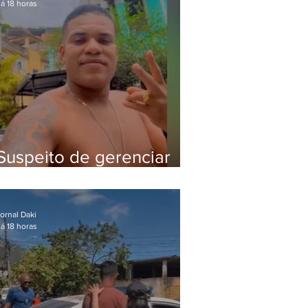
á 18 horas
Suspeito de gerenciar
tráfico na Lapa é preso
após meses foragido
ornal Daki
á 18 horas