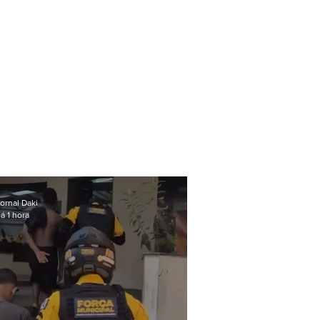
ornal Daki
á 1 hora