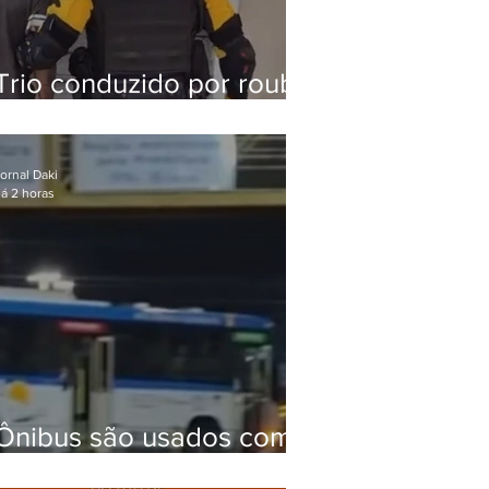
Trio conduzido por roubo
de celular no Méier
acumula 37 passagens
ornal Daki
á 2 horas
Ônibus são usados como
barricadas durante