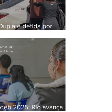
Dupla é detida por
comércio ilegal de
animais silvestres em
Bangu
ornal Daki
á 18 horas
Ideb 2025: Rio avança