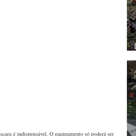
J
h
scara é indispensável. O equipamento só poderá ser 