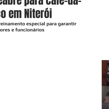
abre para café-da-
o em Niterói
einamento especial para garantir 
ores e funcionários
J
h