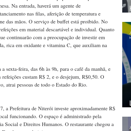
 mesa. Na entrada, haverá um agente de 
anciamento nas filas, aferição de temperatura e 
ene das mãos. O serviço de buffet está proibido. No 
 refeições em material descartável e individual. Quanto 
J
 que continuarão com a preocupação de investir em 
h
da, rica em oxidante e vitamina C, que auxiliam na 
a sexta-feira, das 6h às 9h, para o café da manhã, e 
s refeições custam R$ 2, e o desjejum, R$0,50. O 
co, atrai pessoas de todo o Estado do Rio.
7, a Prefeitura de Niterói investe aproximadamente R$ 
ocal funcionando. O espaço é administrado pela 
ia Social e Direitos Humanos. O restaurante chegou a 
J