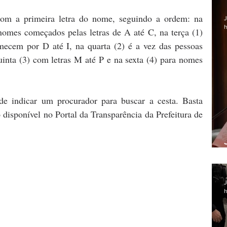
com a primeira letra do nome, seguindo a ordem: na 
J
h
nomes começados pelas letras de A até C, na terça (1) 
cem por D até I, na quarta (2) é a vez das pessoas 
uinta (3) com letras M até P e na sexta (4) para nomes 
 indicar um procurador para buscar a cesta. Basta 
disponível no Portal da Transparência da Prefeitura de 
J
h