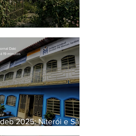
O jardim que ninguém vê
ornal Daki
á 19 minutos
Ideb 2025: Niterói e São
Gonçalo têm