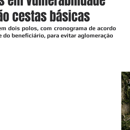
as em vulnerabilidade
ão cestas básicas
 em dois polos, com cronograma de acordo 
e do beneficiário, para evitar aglomeração 
J
h