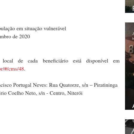
pulação em situação vulnerável
J
embro de 2020
h
Locais: a lista com data e local de cada beneficiário está disponível em 
.br/#/cms/48
.
cisco Portugal Neves: Rua Quatorze, s/n – Piratininga
io Coelho Neto, s/n - Centro, Niterói
J