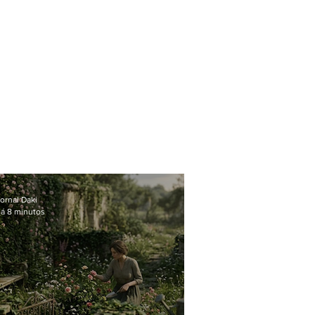
ornal Daki
á 8 minutos