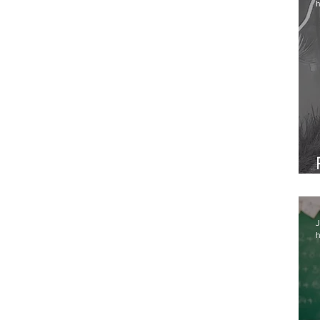
h
J
h