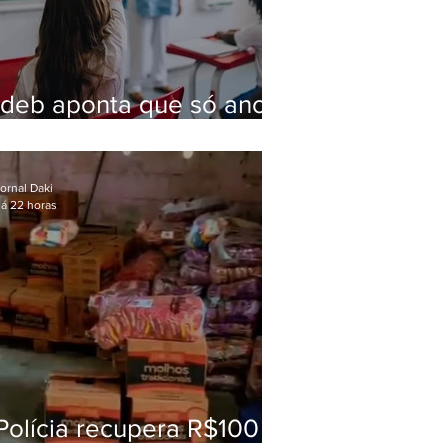
Ideb aponta que só anos
iniciais superam meta
nacional da educação
ornal Daki
á 22 horas
Polícia recupera R$100