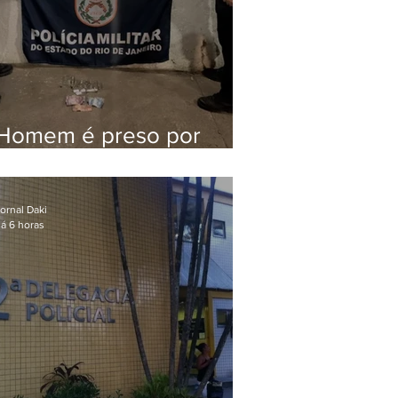
Homem é preso por
tráfico de drogas em
Niterói
ornal Daki
á 6 horas