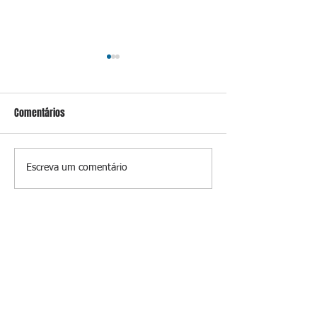
Comentários
Conceição
Prevenir é melhor
Escreva um comentário