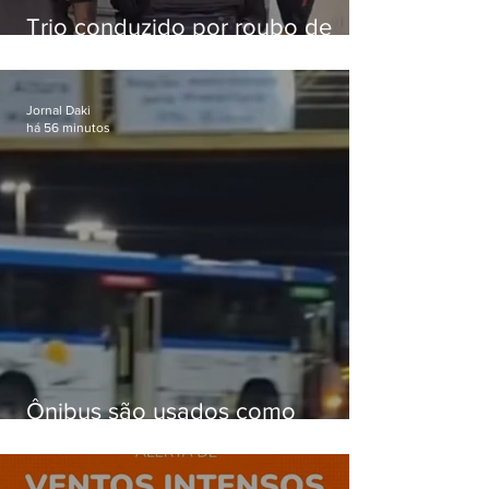
Trio conduzido por roubo de
celular no Méier acumula 37
passagens
Jornal Daki
há 56 minutos
Ônibus são usados como
barricadas durante operação na
Gardênia Azul