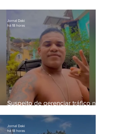
pena para crimes digitais contra
crianças
Jornal Daki
há 18 horas
Suspeito de gerenciar tráfico na
Lapa é preso após meses
foragido
Jornal Daki
há 18 horas