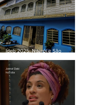
Ideb 2025: Niterói e São
Gonçalo têm desempenhos
distintos no ensino médio; veja
Jornal Daki
há 1 dia