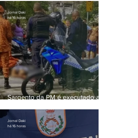
Jornal Daki
há 16 horas
Sargento da PM é executado a
tiros enquanto estava de folga
em Vaz Lobo
Jornal Daki
há 16 horas