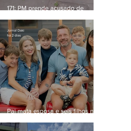
171: PM prende acusado de
estelionato em restaurante de
Niterói
Jornal Daki
há 2 dias
Pai mata esposa e seis filhos nos
EUA e não terá funeral