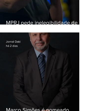
MPRJ pede inelegibilidade de
Garotinho
Jornal Daki
há 2 dias
Marco Simões é nomeado