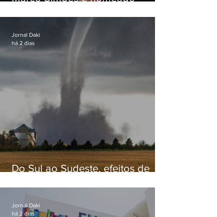
secretário de Estado de Governo
Jornal Daki
há 2 dias
Do Sul ao Sudeste, efeitos de
ciclone-bomba causam
apreensão na população
Jornal Daki
há 2 dias