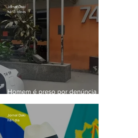
Jornal Daki
há 13 horas
Homem é preso por denúncia
de importunação sexual em
Alcântara
Jornal Daki
há 1 dia