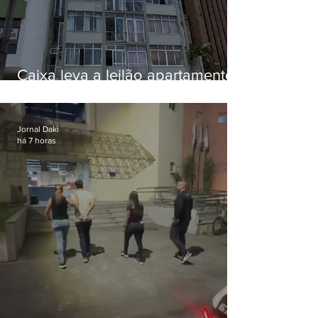
Caixa leva a leilão apartamento
de Eduardo Bolsonaro em
Botafogo
Jornal Daki
há 7 horas