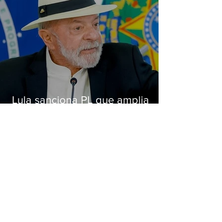
Lula sanciona PL que amplia
pena para crimes digitais contra
crianças