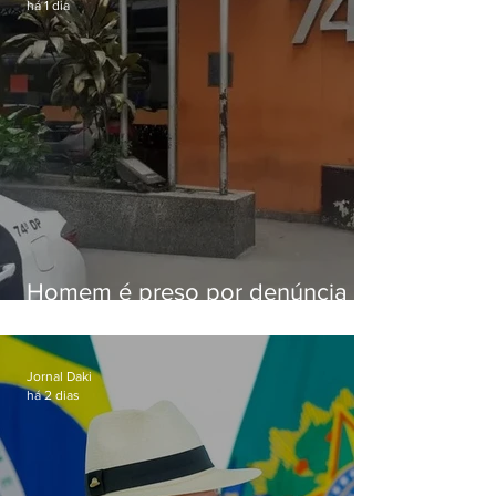
há 1 dia
Homem é preso por denúncia
de importunação sexual em
Alcântara
Jornal Daki
há 2 dias