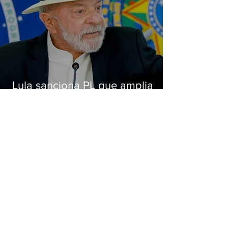
Lula sanciona PL que amplia
pena para crimes digitais contra
crianças