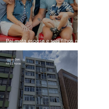
Pai mata esposa e seis filhos nos
EUA e não terá funeral
Jornal Daki
há 22 horas