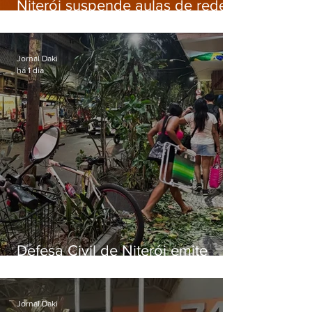
Niterói suspende aulas de rede
municipal por previsão de
ventos fortes nesta sexta (7)
Jornal Daki
há 1 dia
Defesa Civil de Niterói emite
aviso de ventos fortes para esta
sexta-feira (07)
Jornal Daki