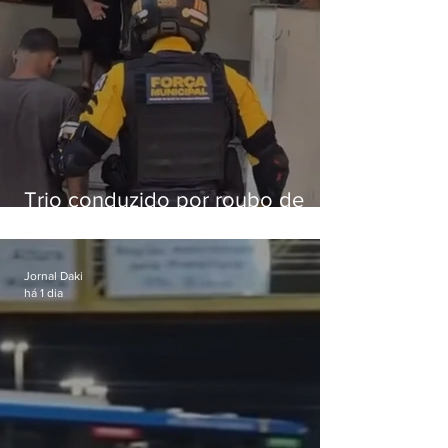
Trio conduzido por roubo de
celular no Méier acumula 37
passagens
Jornal Daki
há 1 dia