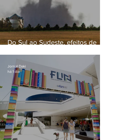
Do Sul ao Sudeste, efeitos de
ciclone-bomba causam
apreensão na população
Jornal Daki
há 1 dia