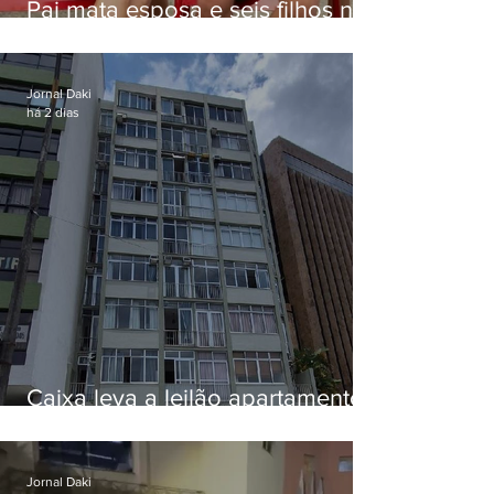
Pai mata esposa e seis filhos nos
EUA e não terá funeral
Jornal Daki
há 2 dias
Caixa leva a leilão apartamento
de Eduardo Bolsonaro em
Botafogo
Jornal Daki