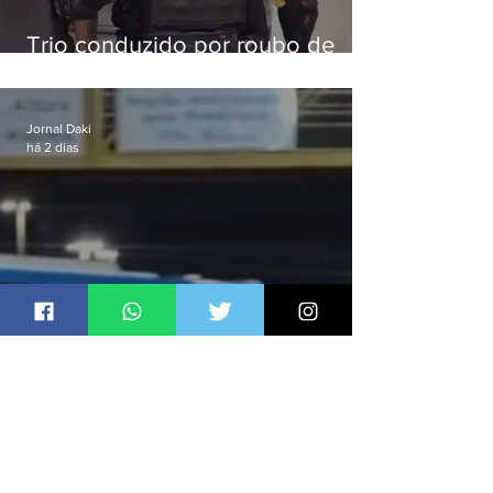
Trio conduzido por roubo de
celular no Méier acumula 37
passagens
Jornal Daki
há 2 dias
Ônibus são usados como
barricadas durante operação na
Gardênia Azul