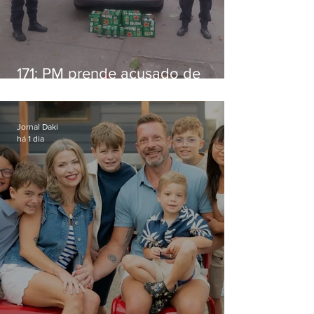
171: PM prende acusado de
estelionato em restaurante de
Niterói
Jornal Daki
há 1 dia