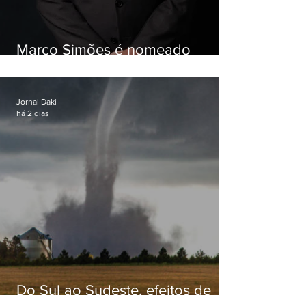
Marco Simões é nomeado
secretário de Estado de Governo
Jornal Daki
há 2 dias
Do Sul ao Sudeste, efeitos de
ciclone-bomba causam