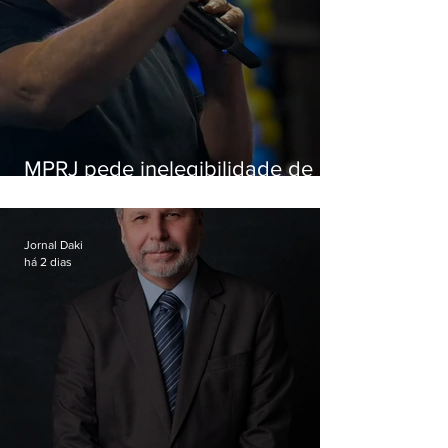
MPRJ pede inelegibilidade de
Garotinho
Jornal Daki
há 2 dias