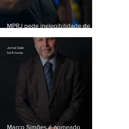
MPRJ pede inelegibilidade de
Garotinho
Jornal Daki
há 6 horas
Marco Simões é nomeado