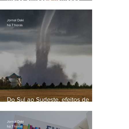
secretário de Estado de Governo
Jornal Daki
há 7 horas
Do Sul ao Sudeste, efeitos de
ciclone-bomba causam
apreensão na população
Jornal Daki
há 7 horas