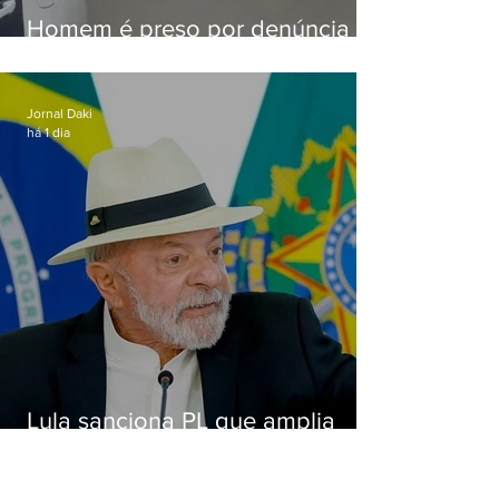
Homem é preso por denúncia
de importunação sexual em
Alcântara
Jornal Daki
há 1 dia
Lula sanciona PL que amplia
pena para crimes digitais contra
crianças