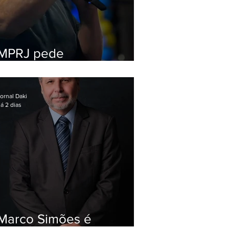
MPRJ pede
inelegibilidade de
Garotinho
ornal Daki
á 2 dias
Marco Simões é