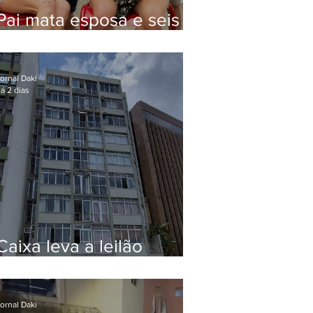
Pai mata esposa e seis
filhos nos EUA e não terá
funeral
ornal Daki
á 2 dias
Caixa leva a leilão
apartamento de Eduardo
Bolsonaro em Botafogo
ornal Daki