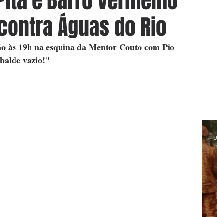
ita e Barro Vermelho
 contra Águas do Rio
ão às 19h na esquina da Mentor Couto com Pio 
balde vazio!"
J
h