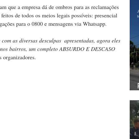
gam que a empresa dá de ombros para as reclamações 
J
eitos de todos os meios legais possíveis: presencial 
h
ligações para o 0800 e mensagens via Whatsapp.
s com as diversas desculpas  apresentadas, agora eles 
gua nos bairros, um completo ABSURDO E DESCASO 
s organizadores.
J
h