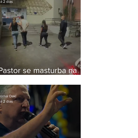
á 2 dias
Pastor se masturba na
frente de criança e é
preso na Zona Oeste
ornal Daki
á 2 dias