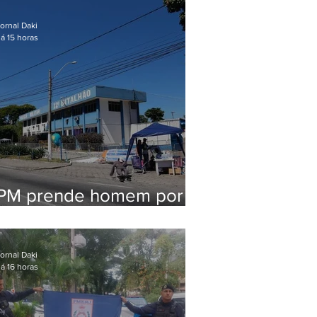
em Maricá
ornal Daki
á 15 horas
PM prende homem por
pensão alimentícia em
Niterói
ornal Daki
á 16 horas