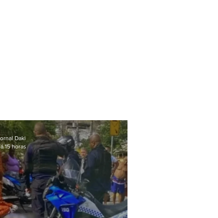
ornal Daki
á 15 horas