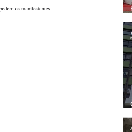
 pedem os manifestantes.
J
h
J