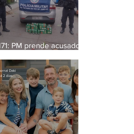
171: PM prende acusado
de estelionato em
restaurante de Niterói
ornal Daki
á 2 dias