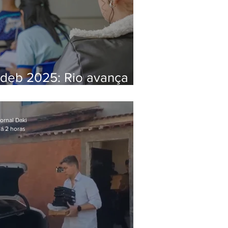
Ideb 2025: Rio avança
nos anos iniciais e fica
acima da média nacional
ornal Daki
á 2 horas