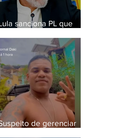
Lula sanciona PL que
amplia pena para crimes
digitais contra crianças
ornal Daki
á 1 hora
Suspeito de gerenciar
tráfico na Lapa é preso