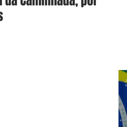
ua da Caminhada, por
s
J
h