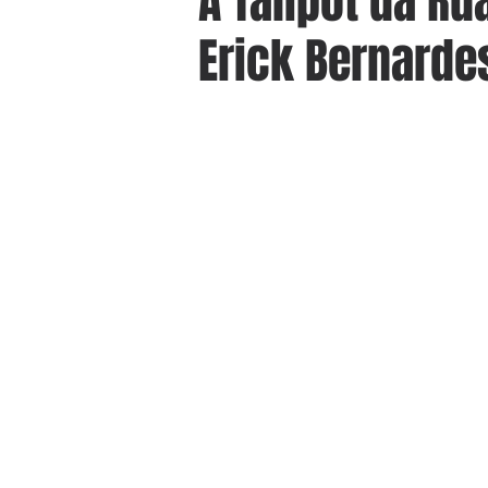
A Talipot da R
Erick Bernarde