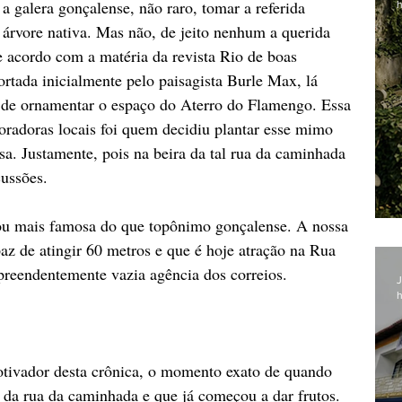
 a galera gonçalense, não raro, tomar a referida 
h
árvore nativa. Mas não, de jeito nenhum a querida 
De acordo com a matéria da revista Rio de boas 
portada inicialmente pelo paisagista Burle Max, lá 
o de ornamentar o espaço do Aterro do Flamengo. Essa 
oradoras locais foi quem decidiu plantar esse mimo 
sa. Justamente, pois na beira da tal rua da caminhada 
cussões.
o ou mais famosa do que topônimo gonçalense. A nossa 
az de atingir 60 metros e que é hoje atração na Rua 
preendentemente vazia agência dos correios.
J
h
otivador desta crônica, o momento exato de quando 
 da rua da caminhada e que já começou a dar frutos. 