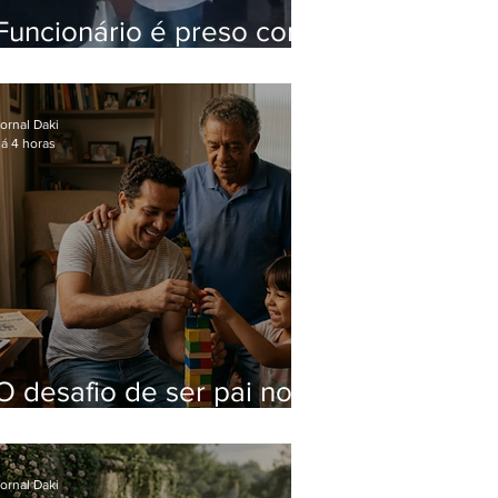
Funcionário é preso com
computadores furtados
do Hospital do Andaraí
ornal Daki
á 4 horas
O desafio de ser pai no
mundo atual
ornal Daki