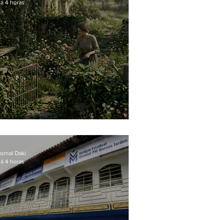
á 4 horas
O jardim que ninguém vê
ornal Daki
á 4 horas