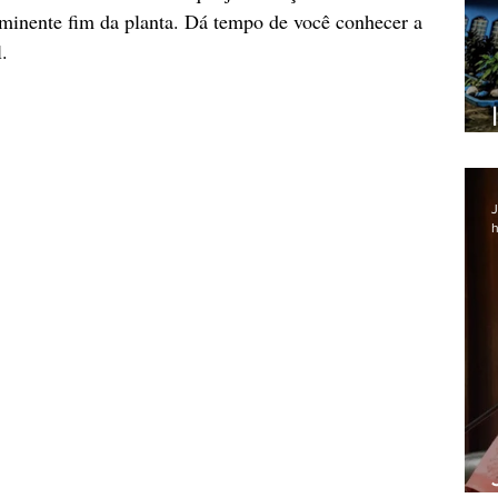
iminente fim da planta. Dá tempo de você conhecer a 
.
J
h