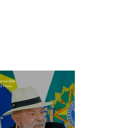
ornal Daki
á 1 hora