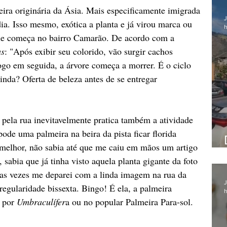
ira originária da Ásia. Mais especificamente imigrada 
J
ia. Isso mesmo, exótica a planta e já virou marca ou 
h
que começa no bairro Camarão. De acordo com a 
as
: "Após exibir seu colorido, vão surgir cachos 
ogo em seguida, a árvore começa a morrer. É o ciclo 
linda? Oferta de beleza antes de se entregar 
pela rua inevitavelmente pratica também a atividade 
ode uma palmeira na beira da pista ficar florida 
 melhor, não sabia até que me caiu em mãos um artigo 
sabia que já tinha visto aquela planta gigante da foto 
as vezes me deparei com a linda imagem na rua da 
J
gularidade bissexta. Bingo! É ela, a palmeira 
h
 por 
Umbraculífer
a ou no popular Palmeira Para-sol.