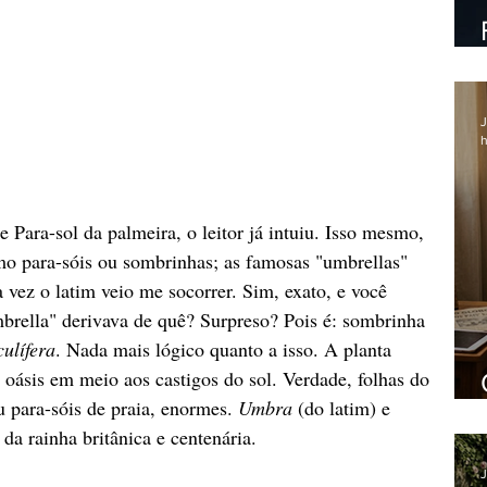
J
h
Para-sol da palmeira, o leitor já intuiu. Isso mesmo, 
o para-sóis ou sombrinhas; as famosas "umbrellas" 
 vez o latim veio me socorrer. Sim, exato, e você 
brella" derivava de quê? Surpreso? Pois é: sombrinha 
culífera
. Nada mais lógico quanto a isso. A planta 
ásis em meio aos castigos do sol. Verdade, folhas do 
 para-sóis de praia, enormes. 
Umbra
 (do latim) e 
 da rainha britânica e centenária.
J