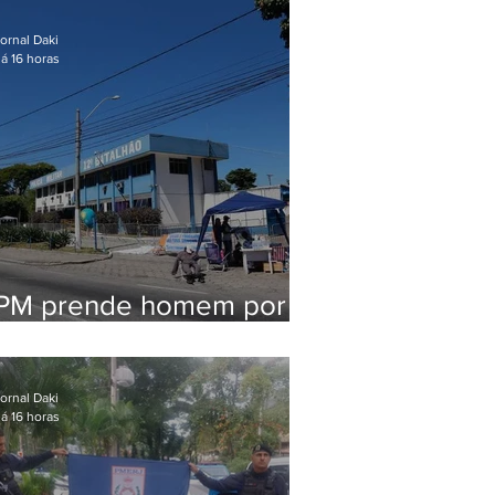
em Maricá
ornal Daki
á 16 horas
PM prende homem por
pensão alimentícia em
Niterói
ornal Daki
á 16 horas