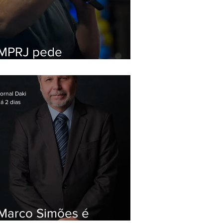
MPRJ pede
inelegibilidade de
Garotinho
ornal Daki
á 2 dias
Marco Simões é