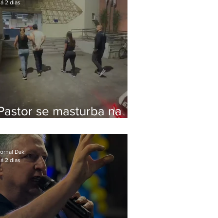
á 2 dias
Pastor se masturba na
frente de criança e é
preso na Zona Oeste
ornal Daki
á 2 dias