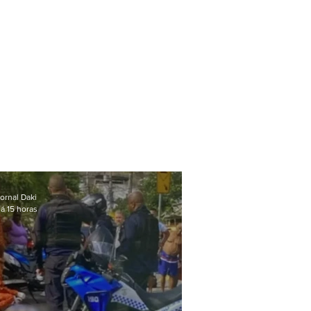
ornal Daki
á 15 horas