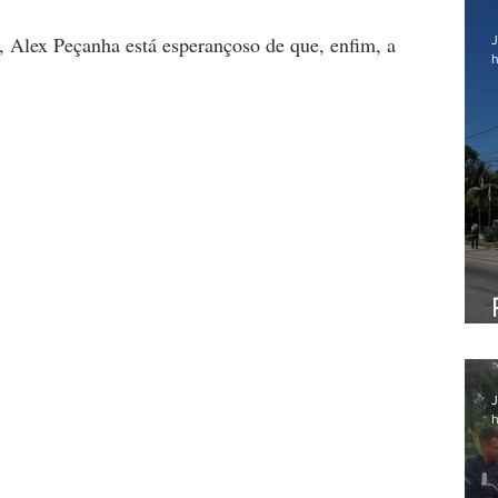
, Alex Peçanha está esperançoso de que, enfim, a 
J
h
J
h