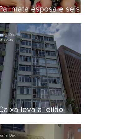
Pai mata esposa e seis
filhos nos EUA e não terá
funeral
ornal Daki
á 2 dias
Caixa leva a leilão
apartamento de Eduardo
Bolsonaro em Botafogo
ornal Daki