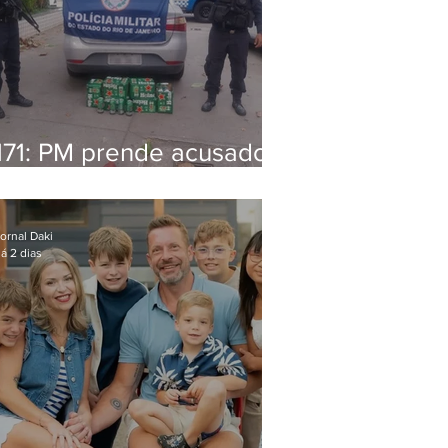
171: PM prende acusado
de estelionato em
restaurante de Niterói
ornal Daki
á 2 dias