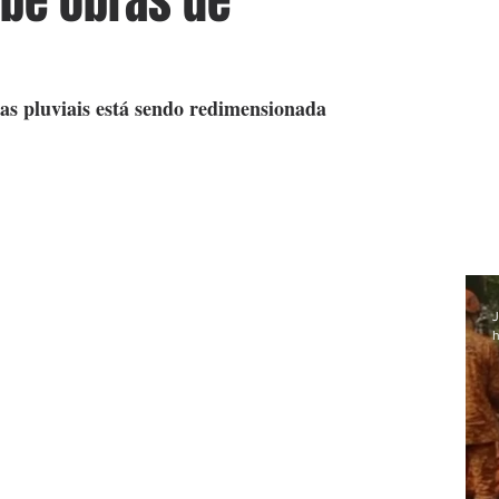
be obras de
as pluviais está sendo redimensionada
J
h