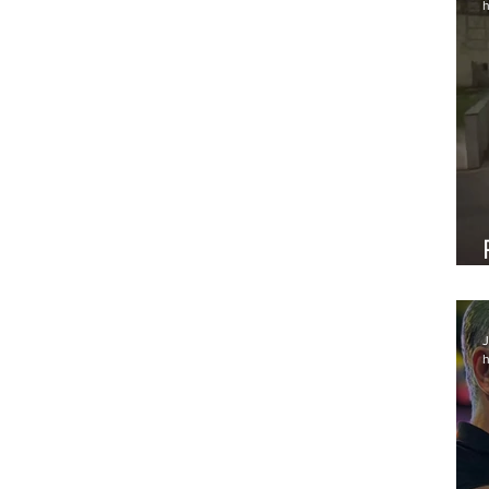
h
J
h