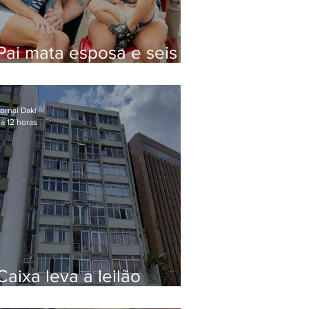
Pai mata esposa e seis
filhos nos EUA e não terá
funeral
ornal Daki
á 12 horas
Caixa leva a leilão
apartamento de Eduardo