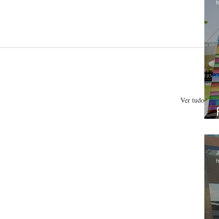
h
Ver tudo
J
h