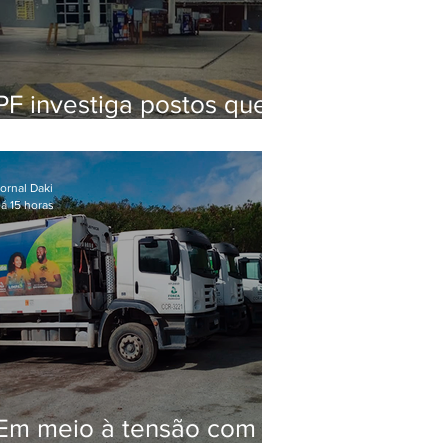
PF investiga postos que
usaram licença falsa com
assinatura de secretário
morto em 2020
ornal Daki
á 15 horas
Em meio à tensão com