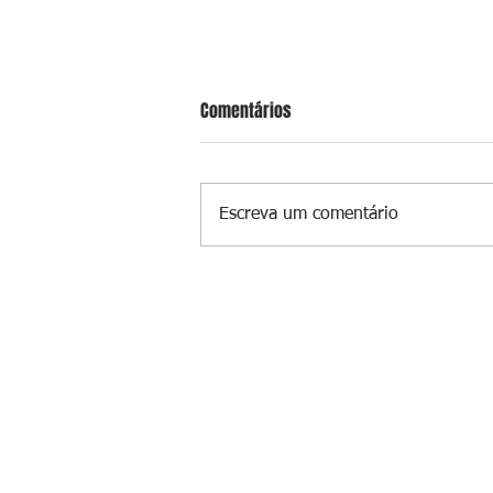
Comentários
Escreva um comentário
Pastor se masturba na frente de
criança e é preso na Zona Oeste