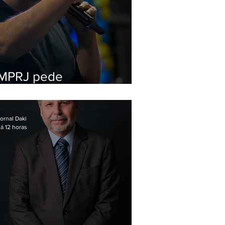
MPRJ pede
inelegibilidade de
Garotinho
ornal Daki
á 12 horas