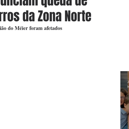
unciam queda de
rros da Zona Norte
gião do Méier foram afetados
J
h