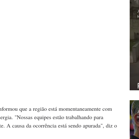
J
h
 informou que a região está momentaneamente com 
J
ergia. "Nossas equipes estão trabalhando para 
h
te. A causa da ocorrência está sendo apurada", diz o 