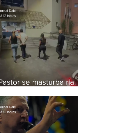
Bolsonaro em Botafogo
ornal Daki
á 12 horas
Pastor se masturba na
frente de criança e é
preso na Zona Oeste
ornal Daki
á 12 horas