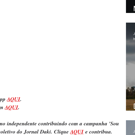
J
h
pp 
AQUI
.
m 
AQUI
.
ismo independente contribuindo com a campanha 'Sou 
oletivo do Jornal Daki. Clique 
AQUI
 e contribua.
J