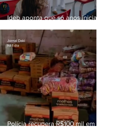
Ideb aponta que só anos iniciais
superam meta nacional da
educação
Jornal Daki
há 1 dia
Polícia recupera R$100 mil em
carga roubada na Baixada