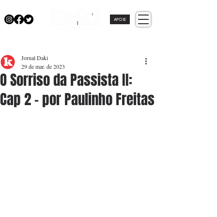
APOIE
Jornal Daki
29 de mar. de 2023
O Sorriso da Passista II:
Cap 2 - por Paulinho Freitas