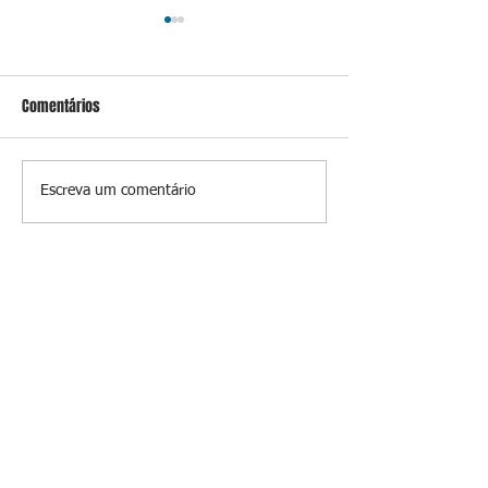
Comentários
Conceição
Prevenir é melhor
Escreva um comentário