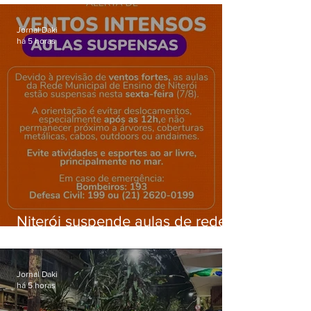
Gardênia Azul
Jornal Daki
há 5 horas
Niterói suspende aulas de rede
municipal por previsão de
ventos fortes nesta sexta (7)
Jornal Daki
há 5 horas