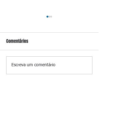
Comentários
Conceição
Prevenir é melhor
Escreva um comentário