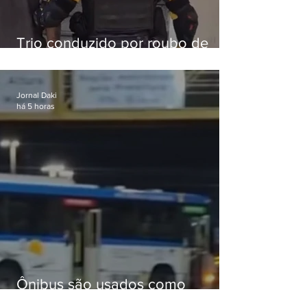
Trio conduzido por roubo de
celular no Méier acumula 37
passagens
Jornal Daki
há 5 horas
Ônibus são usados como
barricadas durante operação na